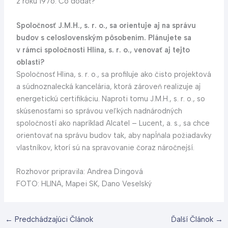
z roku 1976. Čo dodať?
Spoločnosť J.M.H., s. r. o., sa orientuje aj na správu
budov s celoslovenským pôsobením. Plánujete sa
v rámci spoločnosti Hlina, s. r. o., venovať aj tejto
oblasti?
Spoločnosť Hlina, s. r. o., sa profiluje ako čisto projektová
a súdnoznalecká kancelária, ktorá zároveň realizuje aj
energetickú certifikáciu. Naproti tomu J.M.H., s. r. o., so
skúsenosťami so správou veľkých nadnárodných
spoločností ako napríklad Alcatel – Lucent, a. s., sa chce
orientovať na správu budov tak, aby napĺňala požiadavky
vlastníkov, ktorí sú na spravovanie čoraz náročnejší.
Rozhovor pripravila: Andrea Dingová
FOTO: HLINA, Mapei SK, Dano Veselský
←
Predchádzajúci Článok
Ďalší Článok
→