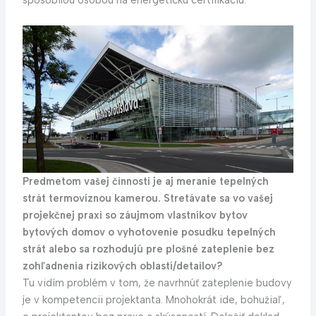
spôsobilou osobou na energetickú certifikáciu.
Predmetom vašej činnosti je aj meranie tepelných
strát termovíznou kamerou. Stretávate sa vo vašej
projekčnej praxi so záujmom vlastníkov bytov
bytových domov o vyhotovenie posudku tepelných
strát alebo sa rozhodujú pre plošné zateplenie bez
zohľadnenia rizikových oblastí/detailov?
Tu vidím problém v tom, že navrhnúť zateplenie budovy
je v kompetencii projektanta. Mnohokrát ide, bohužiaľ,