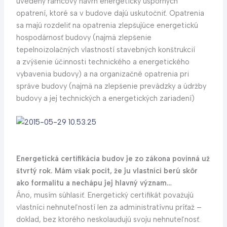
uvedený rámcový návrh energeticky úsporných
opatrení, ktoré sa v budove dajú uskutočniť. Opatrenia
sa majú rozdeliť na opatrenia zlepšujúce energetickú
hospodárnosť budovy (najmä zlepšenie
tepelnoizolačných vlastností stavebných konštrukcií
a zvýšenie účinnosti technického a energetického
vybavenia budovy) a na organizačné opatrenia pri
správe budovy (najmä na zlepšenie prevádzky a údržby
budovy a jej technických a energetických zariadení)
Energetická certifikácia budov je zo zákona povinná už
štvrtý rok. Mám však pocit, že ju vlastníci berú skôr
ako formalitu a nechápu jej hlavný význam…
Áno, musím súhlasiť. Energetický certifikát považujú
vlastníci nehnuteľností len za administratívnu príťaž –
doklad, bez ktorého neskolaudujú svoju nehnuteľnosť.