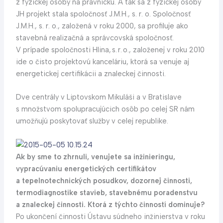
z fyzickej osoby na právnickú. A tak sa z fyzickej osoby
JH projekt stala spoločnosť J.M.H., s. r. o. Spoločnosť
J.M.H., s. r. o., založená v roku 2000, sa profiluje ako
stavebná realizačná a správcovská spoločnosť.
V prípade spoločnosti Hlina, s. r. o., založenej v roku 2010
ide o čisto projektovú kanceláriu, ktorá sa venuje aj
energetickej certifikácii a znaleckej činnosti.
Dve centrály v Liptovskom Mikuláši a v Bratislave
s množstvom spolupracujúcich osôb po celej SR nám
umožňujú poskytovať služby v celej republike.
Ak by sme to zhrnuli, venujete sa inžinieringu,
vypracúvaniu energetických certifikátov
a tepelnotechnických posudkov, dozornej činnosti,
termodiagnostike stavieb, stavebnému poradenstvu
a znaleckej činnosti. Ktorá z týchto činností dominuje?
Po ukončení činnosti Ústavu súdneho inžinier­stva v roku