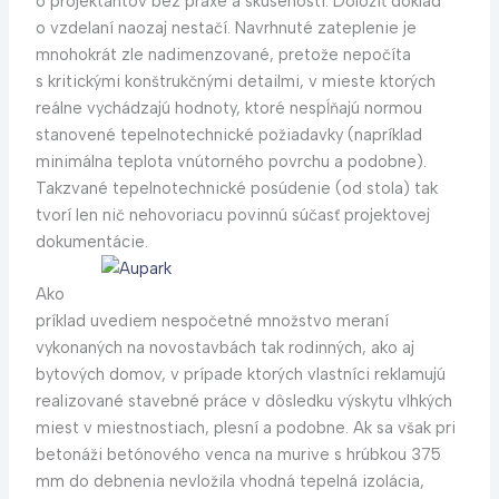
o projektantov bez praxe a skúseností. Doložiť doklad
o vzdelaní naozaj nestačí. Navrhnuté zateplenie je
mnohokrát zle nadimenzované, pretože nepočíta
s kritickými konštrukčnými detailmi, v mieste ktorých
reálne vychádzajú hodnoty, ktoré nespĺňajú normou
stanovené tepelnotechnické požiadavky (napríklad
minimálna teplota vnútorného povrchu a podobne).
Takzvané tepelnotechnické posúdenie (od stola) tak
tvorí len nič nehovoriacu povinnú súčasť projektovej
dokumentácie.
Ako
príklad uvediem nespočetné množstvo meraní
vykonaných na novostavbách tak rodinných, ako aj
bytových domov, v prípade ktorých vlastníci reklamujú
realizované stavebné práce v dôsledku výskytu vlhkých
miest v miestnostiach, plesní a podobne. Ak sa však pri
betonáži betónového venca na murive s hrúbkou 375
mm do debnenia nevložila vhodná tepelná izolácia,