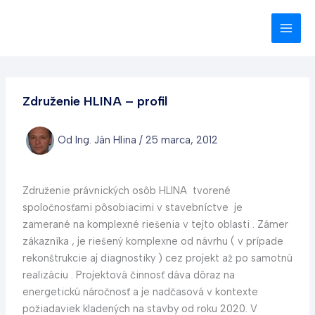
Preskočiť
na
obsah
Združenie HLINA – profil
Od
Ing. Ján Hlina
/
25 marca, 2012
Združenie právnických osôb HLINA tvorené
spoločnosťami pôsobiacimi v stavebníctve je
zamerané na komplexné riešenia v tejto oblasti . Zámer
zákazníka , je riešený komplexne od návrhu ( v prípade
rekonštrukcie aj diagnostiky ) cez projekt až po samotnú
realizáciu . Projektová činnosť dáva dôraz na
energetickú náročnosť a je nadčasová v kontexte
požiadaviek kladených na stavby od roku 2020. V