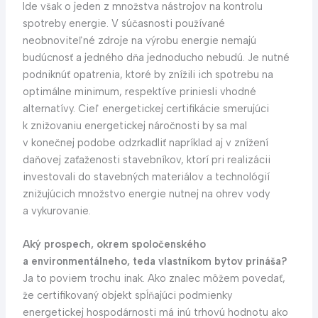
Ide však o jeden z množstva nástrojov na kontrolu
spotreby energie. V súčasnosti používané
neobnoviteľné zdroje na výrobu energie nemajú
budúcnosť a jedného dňa jednoducho nebudú. Je nutné
podniknúť opatrenia, ktoré by znížili ich spotrebu na
optimálne minimum, respektíve priniesli vhodné
alternatívy. Cieľ energetickej certifikácie smerujúci
k znižovaniu energetickej náročnosti by sa mal
v konečnej podobe odzrkadliť napríklad aj v znížení
daňovej zaťaženosti stavebníkov, ktorí pri realizácii
investovali do stavebných materiálov a technológií
znižujúcich množstvo energie nutnej na ohrev vody
a vykurovanie.
Aký prospech, okrem spoločenského
a environmentálneho, teda vlastníkom bytov prináša?
Ja to poviem trochu inak. Ako znalec môžem povedať,
že certifikovaný objekt spĺňajúci podmienky
energetickej hospodárnosti má inú trhovú hodnotu ako