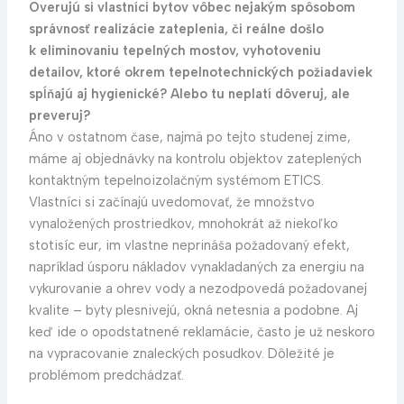
Overujú si vlastníci bytov vôbec nejakým spôsobom
správnosť realizácie zateplenia, či reálne došlo
k eliminovaniu tepelných mostov, vyhotoveniu
detailov, ktoré okrem tepelnotechnických požiadaviek
spĺňajú aj hygienické? Alebo tu neplatí dôveruj, ale
preveruj?
Áno v ostatnom čase, najmä po tejto studenej zime,
máme aj objednávky na kontrolu objektov zateplených
kontaktným tepelnoizolačným systémom ETICS.
Vlastníci si začínajú uvedomovať, že množstvo
vynaložených prostriedkov, mnohokrát až niekoľko
stotisíc eur, im vlastne neprináša požadovaný efekt,
napríklad úsporu nákladov vynakladaných za energiu na
vykurovanie a ohrev vody a nezodpovedá požadovanej
kvalite – byty plesnivejú, okná netesnia a podobne. Aj
keď ide o opodstatnené reklamácie, často je už neskoro
na vypracovanie znaleckých posudkov. Dôležité je
problémom predchádzať.