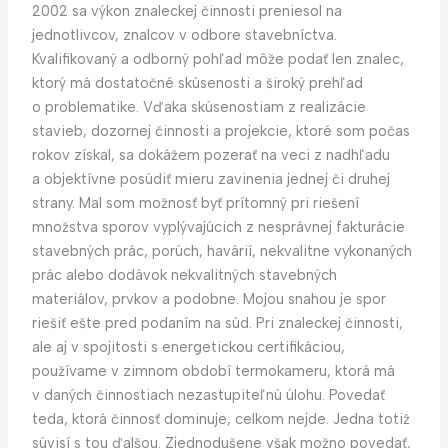
2002 sa výkon znaleckej činnosti preniesol na
jednotlivcov, znalcov v odbore stavebníctva.
Kvalifikovaný a odborný pohľad môže podať len znalec,
ktorý má dostatočné skúsenosti a široký prehľad
o problematike. Vďaka skúsenostiam z realizácie
stavieb, dozornej činnosti a projekcie, ktoré som počas
rokov získal, sa dokážem pozerať na veci z nadhľadu
a objektívne posúdiť mieru zavinenia jednej či druhej
strany. Mal som možnosť byť prítomný pri riešení
množstva sporov vyplývajúcich z nesprávnej fakturácie
stavebných prác, porúch, havárií, nekvalitne vykonaných
prác alebo dodávok nekvalitných stavebných
materiálov, prvkov a podobne. Mojou snahou je spor
riešiť ešte pred podaním na súd. Pri znaleckej činnosti,
ale aj v spojitosti s energetickou certifikáciou,
používame v zimnom období termokameru, ktorá má
v daných činnostiach nezastupiteľnú úlohu. Povedať
teda, ktorá činnosť dominuje, celkom nejde. Jedna totiž
súvisí s tou ďalšou. Zjednodušene však možno povedať,