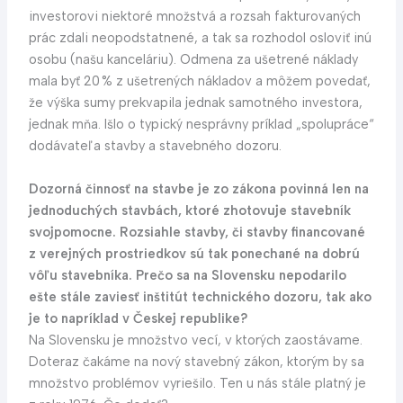
investorovi niektoré množstvá a rozsah fakturovaných
prác zdali neopodstatnené, a tak sa rozhodol osloviť inú
osobu (našu kanceláriu). Odmena za ušetrené náklady
mala byť 20 % z ušetrených nákladov a môžem povedať,
že výška sumy prekvapila jednak samotného investora,
jednak mňa. Išlo o typický nesprávny príklad „spolupráce“
dodávateľa stavby a stavebného dozoru.
Dozorná činnosť na stavbe je zo zákona povinná len na
jednoduchých stavbách, ktoré zhotovuje stavebník
svojpomocne. Rozsiahle stavby, či stavby financované
z verejných prostriedkov sú tak ponechané na dobrú
vôľu stavebníka. Prečo sa na Slovensku nepodarilo
ešte stále zaviesť inštitút technického dozoru, tak ako
je to napríklad v Českej republike?
Na Slovensku je množstvo vecí, v ktorých zaostávame.
Doteraz čakáme na nový stavebný zákon, ktorým by sa
množstvo problémov vyriešilo. Ten u nás stále platný je