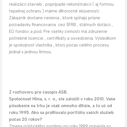
realizácii stavieb , poprípade rekonštrukcií ( aj formou
tepelnej ochrany ) máme dlhoročné skúsenosti .
Zákazník dostane riešenia , ktoré spĺňajú prísne
požiadavky financovania cez ŠFRB , štátnych dotácii ,
EÚ fondov a pod. Pre všetky činnosti má združenie
potrebné licencie , certifikáty a osvedčenia. Výsledkom
je spokojnosť vlastníka , ktorý počas celého procesu
jednal s jednou firmou.
Z rozhovoru pre časopis ASB.
Spoločnosť Hlina, s. r. o., ste založili v roku 2010. Vaše
pôsobenie na trhu je však omnoho dlhšie, a to už od
roku 1995. Ako sa profilovalo portfólio vašich služieb
počas 20 rokov?
Zmena politického systému po roku 1989 priniesla so