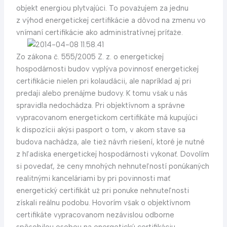
objekt energiou plytvajúci. To považujem za jednu
z výhod energetickej certifikácie a dôvod na zmenu vo
vnímaní certifikácie ako administratívnej príťaže.
Zo zákona č. 555/2005 Z. z. o energetickej
hospodárnosti budov vyplýva povinnosť energetickej
certifikácie nielen pri kolaudácii, ale napríklad aj pri
predaji alebo prenájme budovy. K tomu však u nás
spravidla nedochádza. Pri objektívnom a správne
vypracovanom energetickom certifikáte má kupujúci
k dispozícii akýsi pasport o tom, v akom stave sa
budova nachádza, ale tiež návrh riešení, ktoré je nutné
z hľadiska energetickej hospodárnosti vykonať. Dovolím
si povedať, že ceny mnohých nehnuteľností ponúkaných
realitnými kanceláriami by pri povinnosti mať
energetický certifikát už pri ponuke nehnuteľnosti
získali reálnu podobu. Hovorím však o objektívnom
certifikáte vypracovanom nezávislou odborne