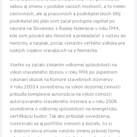
sebou aj zmenu v podobe väčších možností, a to nielen
cestovných, ale aj pracovných a podnikateľských. Môj
podnikateľský plán som začal postupne napĺňať po
návrate na Slovensko z Ruskej federácie v roku 1994,
kde som pôsobil ako tlmočník a prekladateľ z ruštiny do
nemčiny, a naopak, počas výstavby veľkého sídliska pre
ruských vojakov vracajúcich sa z Nemecka.
Všetko sa začalo získaním odbornej spôsobilosti na
výkon stavebného dozoru v roku 1996 po úspešnom
vykonaní skúšok na Komore stavebných inžinierov.
V roku 2003 k osvedčeniu na výkon dozornej činnosti
pribudla komplexná autorizácia na výkon činnosti
autorizovaného stavebného inžiniera a v roku 2008
osvedčenia o odbornej spôsobilosti na energetickú
certifikáciu budov. Tak ako pribúdali osvedčenia,
rozširovalo sa aj portfólio činností a služieb, čo si
v dobrom slova zmysle vynútilo zmenu právnej formy