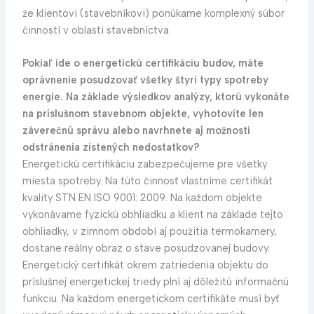
že klientovi (stavebníkovi) ponúkame komplexný súbor
činností v oblasti stavebníctva.
Pokiaľ ide o energetickú certifikáciu budov, máte
oprávnenie posudzovať všetky štyri typy spotreby
energie. Na základe výsledkov analýzy, ktorú vykonáte
na príslušnom stavebnom objekte, vyhotovíte len
záverečnú správu alebo navrhnete aj možnosti
odstránenia zistených nedostatkov?
Energetickú certifikáciu zabezpečujeme pre všetky
miesta spotreby. Na túto činnosť vlastníme certifikát
kvality STN EN ISO 9001: 2009. Na každom objekte
vykonávame fyzickú obhliadku a klient na základe tejto
obhliadky, v zimnom období aj použitia termokamery,
dostane reálny obraz o stave posudzovanej budovy.
Energetický certifikát okrem zatriedenia objektu do
príslušnej energetickej triedy plní aj dôležitú informačnú
funkciu. Na každom energetickom certifikáte musí byť