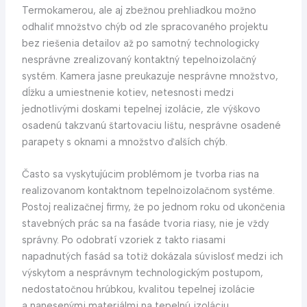
Termokamerou, ale aj zbežnou prehliadkou možno
odhaliť množstvo chýb od zle spracovaného projektu
bez riešenia detailov až po samotný technologicky
nesprávne zrealizovaný kontaktný tepelnoizolačný
systém. Kamera jasne preukazuje nesprávne množstvo,
dĺžku a umiestnenie kotiev, netesnosti medzi
jednotlivými doskami tepelnej izolácie, zle výškovo
osadenú takzvanú štartovaciu lištu, nesprávne osadené
parapety s oknami a množstvo ďalších chýb.
Často sa vyskytujúcim problémom je tvorba rias na
realizovanom kontaktnom tepelnoizolačnom systéme.
Postoj realizačnej firmy, že po jednom roku od ukončenia
stavebných prác sa na fasáde tvoria riasy, nie je vždy
správny. Po odobratí vzoriek z takto riasami
napadnutých fasád sa totiž dokázala súvislosť medzi ich
výskytom a nesprávnym technologickým postupom,
nedostatočnou hrúbkou, kvalitou tepelnej izolácie
a nanesenými materiálmi na tepelnú izoláciu.