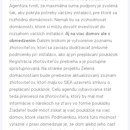
Agentúra tvrdí, že maximálna suma podpory je zvolená
tak, aby pokryla potreby väčšiny inštalácií, pre ktoré sa
rozhodnú domácnosti. Nemali by sa zvýhodňovať
domácnosti, ktoré si môžu dovoliť investovať do
rozsahom väčších inštalácií.
Aj na viac domov ale s
obmedzením
Ďalším krokom je vytvorenie zoznamu
zhotoviteľov, ktorí sa zaviažu dodržiavať zmluvné
podmienky pri inštalácii, ako aj pri preplácaní poukážok.
Registrácia zhotoviteľov prebieha a je postupne
sprístupňovaná. Na stránke projektu Zelená
domácnostiam bude priebežne aktualizovaný zoznam
zhotoviteľov, ktorí majú so SIEA uzavretú zmluvu o
preplácaní poukážok. Celú agendu vybavovania štát
teda preniesol na zhotoviteľa, ktorý by mal mať
informácie o nárokoch na zľavy vo forme poukážky.
Žiadateľ bude môcť získať aj viac poukážok na viac
domov, ktoré vlastní. Podmienkou, ktorá túto možnosť
výrazne v praxi obmedzuje je, že dom alebo jeho časť