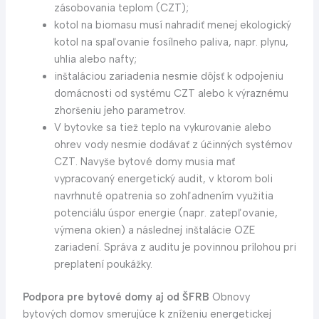
zásobovania teplom (CZT);
kotol na biomasu musí nahradiť menej ekologický
kotol na spaľovanie fosílneho paliva, napr. plynu,
uhlia alebo nafty;
inštaláciou zariadenia nesmie dôjsť k odpojeniu
domácnosti od systému CZT alebo k výraznému
zhoršeniu jeho parametrov.
V bytovke sa tiež teplo na vykurovanie alebo
ohrev vody nesmie dodávať z účinných systémov
CZT. Navyše bytové domy musia mať
vypracovaný energetický audit, v ktorom boli
navrhnuté opatrenia so zohľadnením využitia
potenciálu úspor energie (napr. zatepľovanie,
výmena okien) a následnej inštalácie OZE
zariadení. Správa z auditu je povinnou prílohou pri
preplatení poukážky.
Podpora pre bytové domy aj od ŠFRB
Obnovy
bytových domov smerujúce k zníženiu energetickej