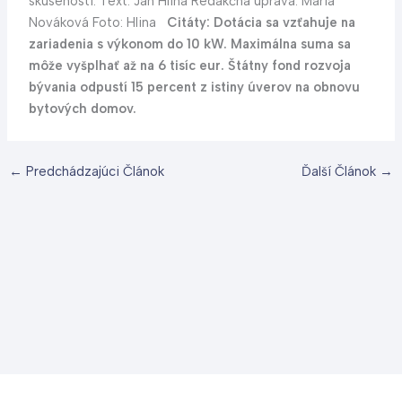
skúsenosti. Text: Ján Hlina Redakčná úprava: Mária
Nováková Foto: Hlina
Citáty:
Dotácia sa vzťahuje na
zariadenia s výkonom do 10 kW.
Maximálna suma sa
môže vyšplhať až na 6 tisíc eur.
Štátny fond rozvoja
bývania odpustí 15 percent z istiny úverov na obnovu
bytových domov.
←
Predchádzajúci Článok
Ďalší Článok
→