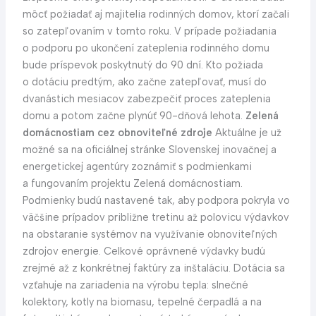
môcť požiadať aj majitelia rodinných domov, ktorí začali
so zatepľovaním v tomto roku. V prípade požiadania
o podporu po ukončení zateplenia rodinného domu
bude príspevok poskytnutý do 90 dní. Kto požiada
o dotáciu predtým, ako začne zatepľovať, musí do
dvanástich mesiacov zabezpečiť proces zateplenia
domu a potom začne plynúť 90-dňová lehota.
Zelená
domácnostiam cez obnoviteľné zdroje
Aktuálne je už
možné sa na oficiálnej stránke Slovenskej inovačnej a
energetickej agentúry zoznámiť s podmienkami
a fungovaním projektu Zelená domácnostiam.
Podmienky budú nastavené tak, aby podpora pokryla vo
väčšine prípadov približne tretinu až polovicu výdavkov
na obstaranie systémov na využívanie obnoviteľných
zdrojov energie. Celkové oprávnené výdavky budú
zrejmé až z konkrétnej faktúry za inštaláciu. Dotácia sa
vzťahuje na zariadenia na výrobu tepla: slnečné
kolektory, kotly na biomasu, tepelné čerpadlá a na