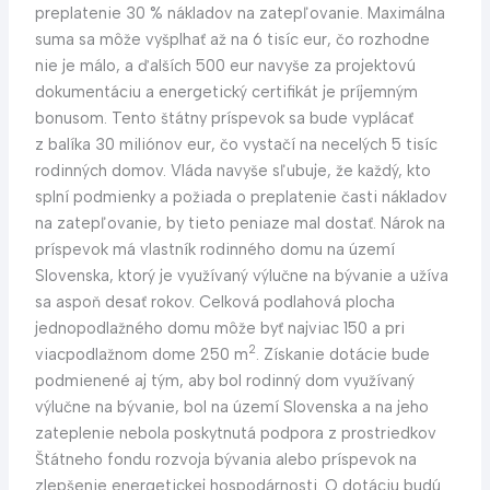
preplatenie 30 % nákladov na zatepľovanie. Maximálna
suma sa môže vyšplhať až na 6 tisíc eur, čo rozhodne
nie je málo, a ďalších 500 eur navyše za projektovú
dokumentáciu a energetický certifikát je príjemným
bonusom. Tento štátny príspevok sa bude vyplácať
z balíka 30 miliónov eur, čo vystačí na necelých 5 tisíc
rodinných domov. Vláda navyše sľubuje, že každý, kto
splní podmienky a požiada o preplatenie časti nákladov
na zatepľovanie, by tieto peniaze mal dostať. Nárok na
príspevok má vlastník rodinného domu na území
Slovenska, ktorý je využívaný výlučne na bývanie a užíva
sa aspoň desať rokov. Celková podlahová plocha
jednopodlažného domu môže byť najviac 150 a pri
2
viacpodlažnom dome 250 m
. Získanie dotácie bude
podmienené aj tým, aby bol rodinný dom využívaný
výlučne na bývanie, bol na území Slovenska a na jeho
zateplenie nebola poskytnutá podpora z prostriedkov
Štátneho fondu rozvoja bývania alebo príspevok na
zlepšenie energetickej hospodárnosti. O dotáciu budú