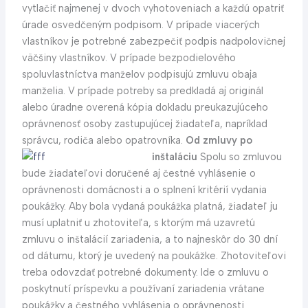
vytlačiť najmenej v dvoch vyhotoveniach a každú opatriť
úrade osvedčeným podpisom. V prípade viacerých
vlastníkov je potrebné zabezpečiť podpis nadpolovičnej
väčšiny vlastníkov. V prípade bezpodielového
spoluvlastníctva manželov podpisujú zmluvu obaja
manželia. V prípade potreby sa predkladá aj originál
alebo úradne overená kópia dokladu preukazujúceho
oprávnenosť osoby zastupujúcej žiadateľa, napríklad
správcu, rodiča alebo opatrovníka.
Od zmluvy po
inštaláciu
Spolu so zmluvou
bude žiadateľovi doručené aj čestné vyhlásenie o
oprávnenosti domácnosti a o splnení kritérií vydania
poukážky. Aby bola vydaná poukážka platná, žiadateľ ju
musí uplatniť u zhotoviteľa, s ktorým má uzavretú
zmluvu o inštalácií zariadenia, a to najneskôr do 30 dní
od dátumu, ktorý je uvedený na poukážke. Zhotoviteľovi
treba odovzdať potrebné dokumenty. Ide o zmluvu o
poskytnutí príspevku a používaní zariadenia vrátane
poukážky a čestného vyhlásenia o oprávnenosti