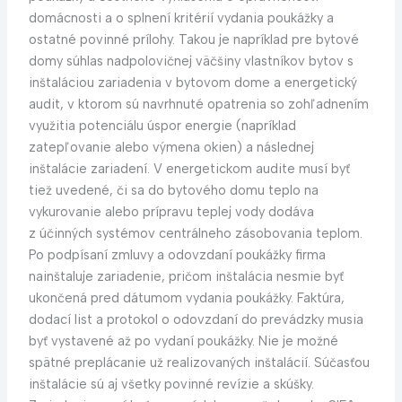
domácnosti a o splnení kritérií vydania poukážky a
ostatné povinné prílohy. Takou je napríklad pre bytové
domy súhlas nadpolovičnej väčšiny vlastníkov bytov s
inštaláciou zariadenia v bytovom dome a energetický
audit, v ktorom sú navrhnuté opatrenia so zohľadnením
využitia potenciálu úspor energie (napríklad
zatepľovanie alebo výmena okien) a následnej
inštalácie zariadení. V energetickom audite musí byť
tiež uvedené, či sa do bytového domu teplo na
vykurovanie alebo prípravu teplej vody dodáva
z účinných systémov centrálneho zásobovania teplom.
Po podpísaní zmluvy a odovzdaní poukážky firma
nainštaluje zariadenie, pričom inštalácia nesmie byť
ukončená pred dátumom vydania poukážky. Faktúra,
dodací list a protokol o odovzdaní do prevádzky musia
byť vystavené až po vydaní poukážky. Nie je možné
spätné preplácanie už realizovaných inštalácií. Súčasťou
inštalácie sú aj všetky povinné revízie a skúšky.