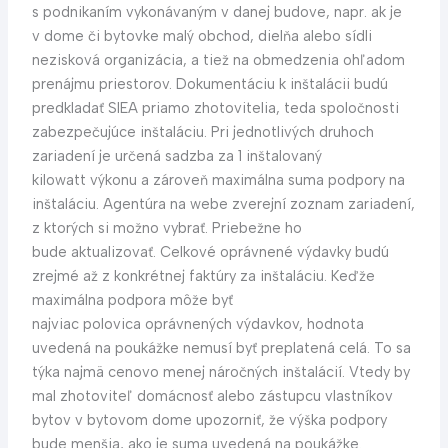
s podnikaním vykonávaným v danej budove, napr. ak je
v dome či bytovke malý obchod, dielňa alebo sídli
nezisková organizácia, a tiež na obmedzenia ohľadom
prenájmu priestorov. Dokumentáciu k inštalácii budú
predkladať SIEA priamo zhotovitelia, teda spoločnosti
zabezpečujúce inštaláciu. Pri jednotlivých druhoch
zariadení je určená sadzba za 1 inštalovaný
kilowatt výkonu a zároveň maximálna suma podpory na
inštaláciu. Agentúra na webe zverejní zoznam zariadení,
z ktorých si možno vybrať. Priebežne ho
bude aktualizovať. Celkové oprávnené výdavky budú
zrejmé až z konkrétnej faktúry za inštaláciu. Keďže
maximálna podpora môže byť
najviac polovica oprávnených výdavkov, hodnota
uvedená na poukážke nemusí byť preplatená celá. To sa
týka najmä cenovo menej náročných inštalácií. Vtedy by
mal zhotoviteľ domácnosť alebo zástupcu vlastníkov
bytov v bytovom dome upozorniť, že výška podpory
bude menšia, ako je suma uvedená na poukážke.