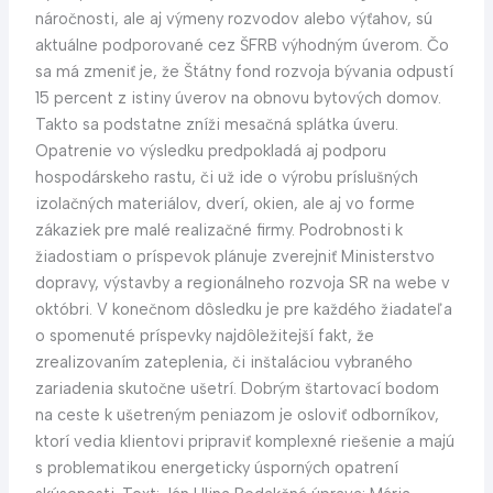
náročnosti, ale aj výmeny rozvodov alebo výťahov, sú
aktuálne podporované cez ŠFRB výhodným úverom. Čo
sa má zmeniť je, že Štátny fond rozvoja bývania odpustí
15 percent z istiny úverov na obnovu bytových domov.
Takto sa podstatne zníži mesačná splátka úveru.
Opatrenie vo výsledku predpokladá aj podporu
hospodárskeho rastu, či už ide o výrobu príslušných
izolačných materiálov, dverí, okien, ale aj vo forme
zákaziek pre malé realizačné firmy. Podrobnosti k
žiadostiam o príspevok plánuje zverejniť Ministerstvo
dopravy, výstavby a regionálneho rozvoja SR na webe v
októbri. V konečnom dôsledku je pre každého žiadateľa
o spomenuté príspevky najdôležitejší fakt, že
zrealizovaním zateplenia, či inštaláciou vybraného
zariadenia skutočne ušetrí. Dobrým štartovací bodom
na ceste k ušetreným peniazom je osloviť odborníkov,
ktorí vedia klientovi pripraviť komplexné riešenie a majú
s problematikou energeticky úsporných opatrení