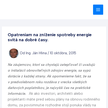
Preskočiť
na
obsah
Opatreniam na zníženie spotreby energie
svitá na dobré časy.
Od
Ing. Ján Hlina
/
10 októbra, 2015
Na záujemcov, ktorí sa chystajú zatepľovať či uvažujú
o inštalácii obnoviteľných zdrojov energie, sa sypú
dotácie z každej strany. Ak opomenieme fakt, že sa
v predvolebnom roku rozdáva z vrecka všetkých
daňových poplatníkov, je najvyšší čas na praktické
informácie.
Ak ako investori, architekti alebo
projektanti máte pred sebou plány na obnovu rodinného
domu, za povšimnutie rozhodne stojí ponuka vlády na