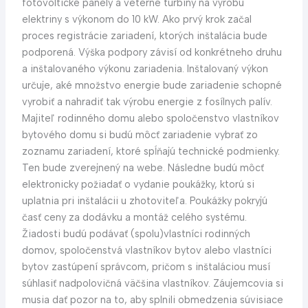
fotovoltické panely a veterné turbíny na výrobu
elektriny s výkonom do 10 kW. Ako prvý krok začal
proces registrácie zariadení, ktorých inštalácia bude
podporená. Výška podpory závisí od konkrétneho druhu
a inštalovaného výkonu zariadenia. Inštalovaný výkon
určuje, aké množstvo energie bude zariadenie schopné
vyrobiť a nahradiť tak výrobu energie z fosílnych palív.
Majiteľ rodinného domu alebo spoločenstvo vlastníkov
bytového domu si budú môcť zariadenie vybrať zo
zoznamu zariadení, ktoré spĺňajú technické podmienky.
Ten bude zverejnený na webe. Následne budú môcť
elektronicky požiadať o vydanie poukážky, ktorú si
uplatnia pri inštalácii u zhotoviteľa. Poukážky pokryjú
časť ceny za dodávku a montáž celého systému.
Žiadosti budú podávať (spolu)vlastníci rodinných
domov, spoločenstvá vlastníkov bytov alebo vlastníci
bytov zastúpení správcom, pričom s inštaláciou musí
súhlasiť nadpolovičná väčšina vlastníkov. Záujemcovia si
musia dať pozor na to, aby splnili obmedzenia súvisiace