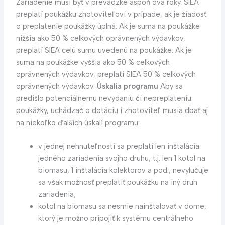
Zariadenie musí byť v prevádzke aspoň dva roky. SIEA
preplatí poukážku zhotoviteľovi v prípade, ak je žiadosť
o preplatenie poukážky úplná. Ak je suma na poukážke
nižšia ako 50 % celkových oprávnených výdavkov,
preplatí SIEA celú sumu uvedenú na poukážke. Ak je
suma na poukážke vyššia ako 50 % celkových
oprávnených výdavkov, preplatí SIEA 50 % celkových
oprávnených výdavkov.
Úskalia programu
Aby sa
predišlo potenciálnemu nevydaniu či nepreplateniu
poukážky, uchádzač o dotáciu i zhotoviteľ musia dbať aj
na niekoľko ďalších úskalí programu:
v jednej nehnuteľnosti sa preplatí len inštalácia
jedného zariadenia svojho druhu, t.j. len 1 kotol na
biomasu, 1 inštalácia kolektorov a pod., nevylučuje
sa však možnosť preplatiť poukážku na iný druh
zariadenia;
kotol na biomasu sa nesmie nainštalovať v dome,
ktorý je možno pripojiť k systému centrálneho