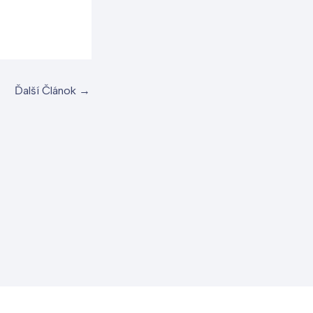
Ďalší Článok
→