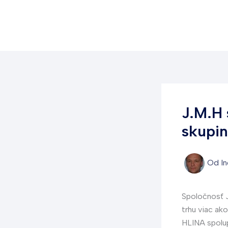
Preskočiť
na
obsah
J.M.H 
skupin
Od
In
Spoločnosť J
trhu viac ak
HLINA spolup