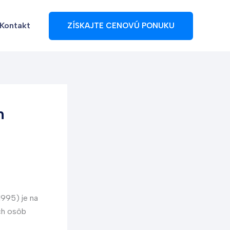
Kontakt
ZÍSKAJTE CENOVÚ PONUKU
n
1995) je na
ých osôb