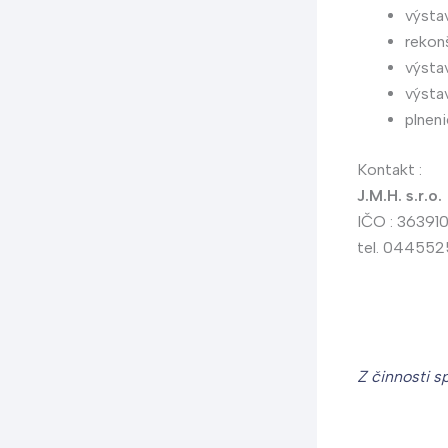
výsta
rekon
výstav
výsta
plnen
Kontakt :
J.M.H. s.r.o
IČO : 36391
tel. 0445525
Z činnosti s