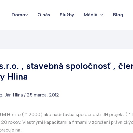
Domov
O nás
Služby
Médiá
Blog
s.r.o. , stavebná spoločnosť , čle
y Hlina
g. Ján Hlina
/
25 marca, 2012
.M.H. s.r.o ( * 2000) ako nadstavba spoločnosti JH projekt ( * 
o 20 rokov. Vlastnými kapacitami a firmami v združení právnick
racuje na :