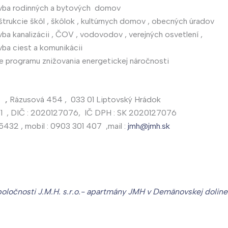
vba rodinných a bytových domov
štrukcie škôl , škôlok , kultúrnych domov , obecných úradov
ba kanalizácii , ČOV , vodovodov , verejných osvetlení ,
vba ciest a komunikácii
ie programu znižovania energetickej náročnosti
. ,
Rázusová 454 , 033 01 Liptovský Hrádok
01 , DIČ : 2020127076, IČ DPH : SK 2020127076
432 , mobil : 0903 301 407 ,mail :
jmh@jmh.sk
poločnosti J.M.H. s.r.o.- apartmány JMH v Demänovskej dolin