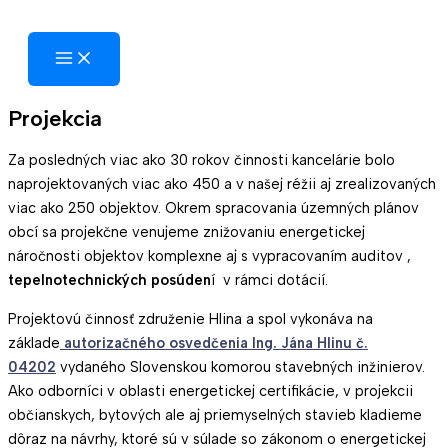
Preskočiť
na
obsah
Projekcia
Za posledných viac ako 30 rokov činnosti kancelárie bolo
naprojektovaných viac ako 450 a v našej réžii aj zrealizovaných
viac ako 250 objektov. Okrem spracovania územných plánov
obcí sa projekčne venujeme znižovaniu energetickej
náročnosti objektov komplexne aj s vypracovaním auditov ,
tepelnotechnických posúden
í v rámci dotácií.
Projektovú činnosť združenie Hlina a spol vykonáva na
základe
autorizačného osvedčenia Ing. Jána Hlinu č.
04202
vydaného Slovenskou komorou stavebných inžinierov.
Ako odborníci v oblasti energetickej certifikácie, v projekcii
občianskych, bytových ale aj priemyselných stavieb kladieme
dôraz na návrhy, ktoré sú v súlade so zákonom o energetickej