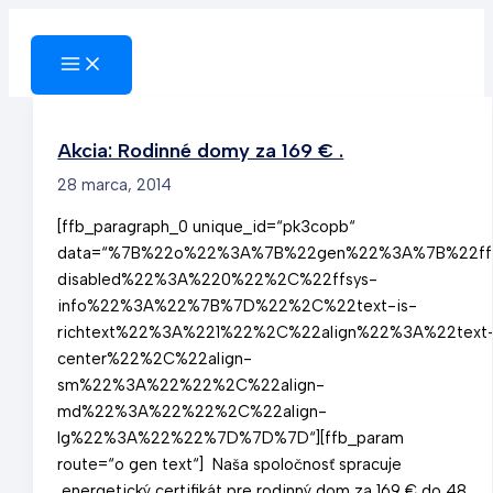
Preskočiť
na
obsah
Akcia: Rodinné domy za 169 € .
28 marca, 2014
[ffb_paragraph_0 unique_id=“pk3copb“
data=“%7B%22o%22%3A%7B%22gen%22%3A%7B%22ff
disabled%22%3A%220%22%2C%22ffsys-
info%22%3A%22%7B%7D%22%2C%22text-is-
richtext%22%3A%221%22%2C%22align%22%3A%22text
center%22%2C%22align-
sm%22%3A%22%22%2C%22align-
md%22%3A%22%22%2C%22align-
lg%22%3A%22%22%7D%7D%7D“][ffb_param
route=“o gen text“] Naša spoločnosť spracuje
energetický certifikát pre rodinný dom za 169 € do 48