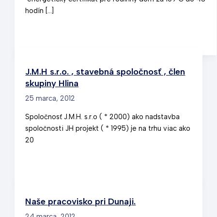
hodín […]
J.M.H s.r.o. , stavebná spoločnosť , člen
skupiny Hlina
25 marca, 2012
Spoločnosť J.M.H. s.r.o ( * 2000) ako nadstavba
spoločnosti JH projekt ( * 1995) je na trhu viac ako
20
Naše pracovisko pri Dunaji.
24 marca, 2012