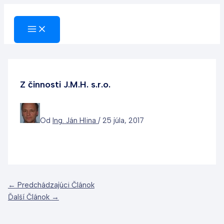
Preskočiť
na
obsah
Z činnosti J.M.H. s.r.o.
Od
Ing. Ján Hlina
/
25 júla, 2017
←
Predchádzajúci Článok
Ďalší Článok
→