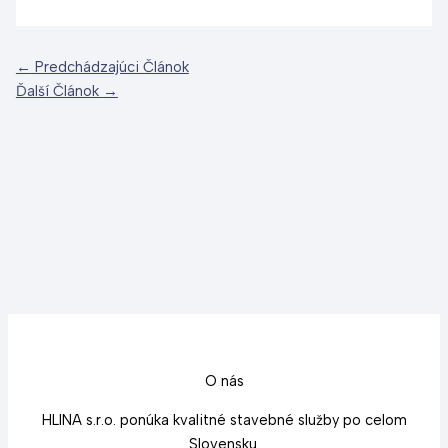
←
Predchádzajúci Článok
Ďalší Článok
→
O nás
HLINA s.r.o. ponúka kvalitné stavebné služby po celom
Slovensku.