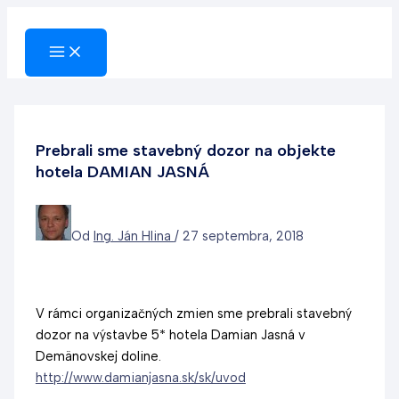
Preskočiť
na
obsah
Prebrali sme stavebný dozor na objekte
hotela DAMIAN JASNÁ
Od
Ing. Ján Hlina
/
27 septembra, 2018
V rámci organizačných zmien sme prebrali stavebný
dozor na výstavbe 5* hotela Damian Jasná v
Demänovskej doline.
http://www.damianjasna.sk/sk/uvod