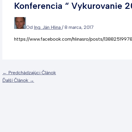
Konferencia “ Vykurovanie 2
Od
Ing. Ján Hlina
/
8 marca, 2017
https://www.facebook.com/hlinasro/posts/138825199
←
Predchádzajúci Článok
Ďalší Článok
→