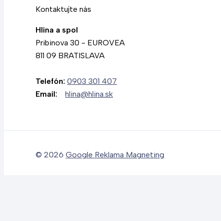
Kontaktujte nás
Hlina a spol
Pribinova 30 - EUROVEA
811 09 BRATISLAVA
Telefón:
0903 301 407
Email:
hlina@hlina.sk
© 2026
Google Reklama Magneting
Translate »
Powered by
Translate