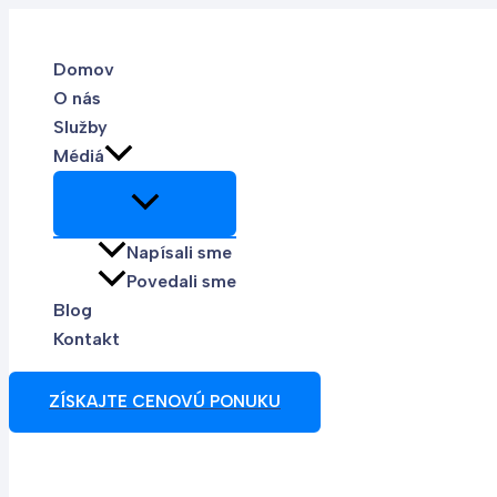
Preskočiť
na
Domov
obsah
O nás
Služby
Médiá
Napísali sme
Povedali sme
Blog
Kontakt
ZÍSKAJTE CENOVÚ PONUKU