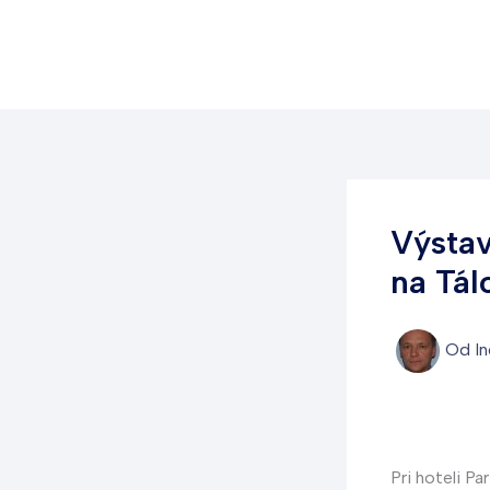
Preskočiť
na
obsah
Výstav
na Tál
Od
In
Pri hoteli P