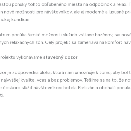
asťou ponuky tohto obľúbeného miesta na odpočinok a relax. T
len nové možnosti pre návštevníkov, ale aj moderné a luxusné pr
zickej kondície
trum ponúka široké možnosti služieb vrátane bazénov, saunov
nych relaxačných zón. Celý projekt sa zameriava na komfort náv
projektu vykonávame
stavebný dozor
or je zodpovedná úloha, ktorá nám umožňuje k tomu, aby bol t
v najvyššej kvalite, včas a bez problémov. Tešíme sa na to, že n
e čoskoro slúžiť návštevníkovi hotela Partizán a obohatí ponuku
ti.