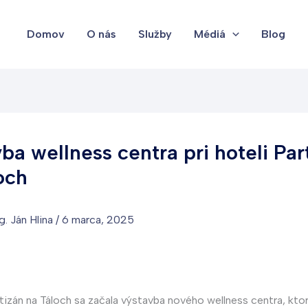
Domov
O nás
Služby
Médiá
Blog
ba wellness centra pri hoteli Par
och
g. Ján Hlina
/
6 marca, 2025
artizán na Táloch sa začala výstavba nového wellness centra, kto