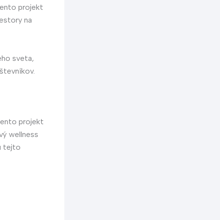
ento projekt
iestory na
ého sveta,
števníkov.
ento projekt
ový wellness
 tejto