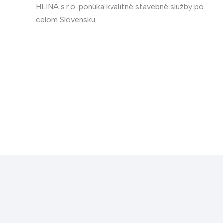
HLINA s.r.o. ponúka kvalitné stavebné služby po
celom Slovensku.
Translate »
Powered by
Translate