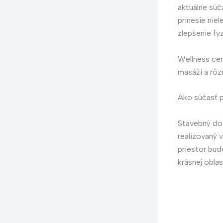
aktuálne súč
prinesie nie
zlepšenie fy
Wellness cen
masáží a rôz
Ako súčasť 
Stavebný doz
realizovaný 
priestor bud
krásnej oblas