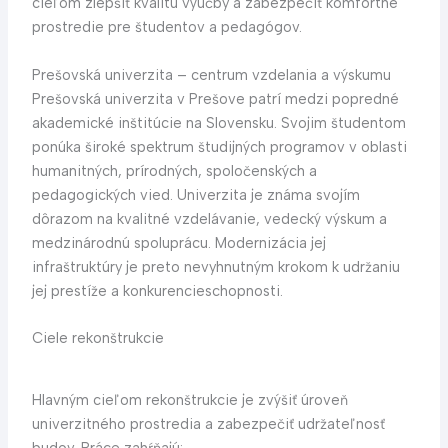
cieľom zlepšiť kvalitu výučby a zabezpečiť komfortné
prostredie pre študentov a pedagógov.
Prešovská univerzita – centrum vzdelania a výskumu
Prešovská univerzita v Prešove patrí medzi popredné
akademické inštitúcie na Slovensku. Svojim študentom
ponúka široké spektrum študijných programov v oblasti
humanitných, prírodných, spoločenských a
pedagogických vied. Univerzita je známa svojím
dôrazom na kvalitné vzdelávanie, vedecký výskum a
medzinárodnú spoluprácu. Modernizácia jej
infraštruktúry je preto nevyhnutným krokom k udržaniu
jej prestíže a konkurencieschopnosti.
Ciele rekonštrukcie
Hlavným cieľom rekonštrukcie je zvýšiť úroveň
univerzitného prostredia a zabezpečiť udržateľnosť