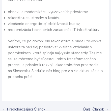
budov. Práce zahŕňajú:
obnovu a modernizáciu vyučovacích priestorov,
rekonštrukciu strechy a fasády,
zlepšenie energetickej efektívnosti budov,
modernizáciu technických zariadení a IT infraštruktúry.
Veríme, že po dokončení rekonštrukcie bude Prešovská
univerzita naďalej poskytovať kvalitné vzdelanie v
podmienkach, ktoré spĺňajú najvyššie štandardy. Tešíme
sa, že môžeme byť súčasťou tohto transformačného
procesu a prispieť k rozvoju akademického prostredia
na Slovensku. Sledujte náš blog pre ďalšie aktualizácie o
priebehu prác!
←
Predchádzajúci Článok
Ďalší Článok
→