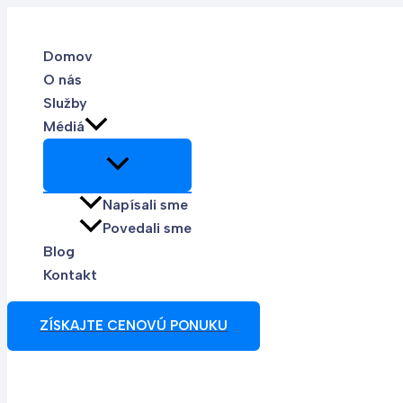
Preskočiť
na
Domov
obsah
O nás
Služby
Médiá
Napísali sme
Povedali sme
Blog
Kontakt
ZÍSKAJTE CENOVÚ PONUKU