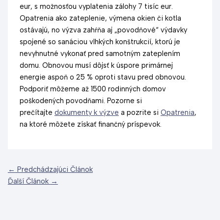
eur, s možnosťou vyplatenia zálohy 7 tisíc eur.
Opatrenia ako zateplenie, výmena okien či kotla
ostávajú, no výzva zahŕňa aj „povodňové“ výdavky
spojené so sanáciou vlhkých konštrukcií, ktorú je
nevyhnutné vykonať pred samotným zateplením
domu. Obnovou musí dôjsť k úspore primárnej
energie aspoň o 25 % oproti stavu pred obnovou.
Podporiť môžeme až 1500 rodinných domov
poškodených povodňami. Pozorne si
prečítajte
dokumenty k výzve
a pozrite si
Opatrenia
,
na ktoré môžete získať finančný príspevok.
←
Predchádzajúci Článok
Ďalší Článok
→