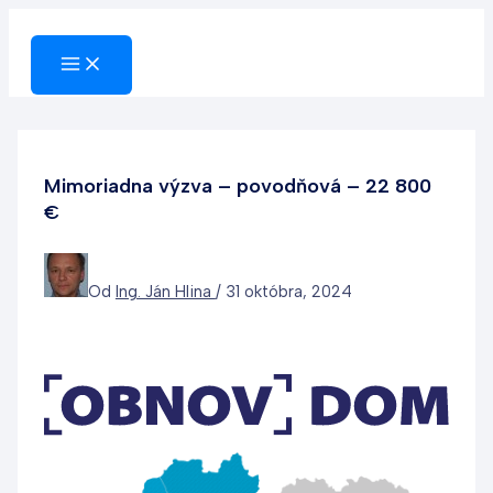
Preskočiť
na
obsah
Mimoriadna výzva – povodňová – 22 800
€
Od
Ing. Ján Hlina
/
31 októbra, 2024