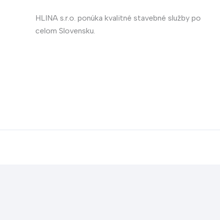
HLINA s.r.o. ponúka kvalitné stavebné služby po
celom Slovensku.
Translate »
Powered by
Translate