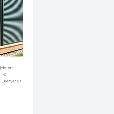
jekt pre
l € .
i Energetika