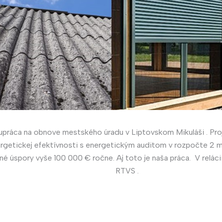
upráca na obnove mestského úradu v Liptovskom Mikuláši . Pro
rgetickej efektívnosti s energetickým auditom v rozpočte 2 mi
é úspory vyše 100 000 € ročne. Aj toto je naša práca. V reláci
RTVS .