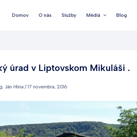
Domov
O nás
Služby
Médiá
Blog
ý úrad v Liptovskom Mikuláši .
g. Ján Hlina
/
17 novembra, 2016