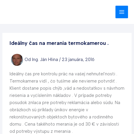
Preskočiť
na
obsah
Ideálny čas na merania termokamerou .
Od
Ing. Ján Hlina
/
23 januára, 2016
Ideálny čas pre kontrolu prác na vašej nehnuteľnosti .
Termokamera vidí , čo tušíme ale nevieme potvrdiť .
Klient dostane popis chýb ,vád a nedostatkov s návrhom
riešenia a vyćíslením nákladov . V prípade potreby
posudok znlaca pre potreby reklamácia alebo súdu. Na
obrázkoch sú príklady únikov energie v
rekonštruovaných objektoch bytového a rodinného
domu . Cena takéhoto merania je od 30 € v závislosti
od potreby výstupu z merania .