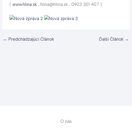
(
www.hlina.sk
, hlina@hlina.sk , 0903 301 407 )
←
Predchádzajúci Článok
Ďalší Článok
→
O nás