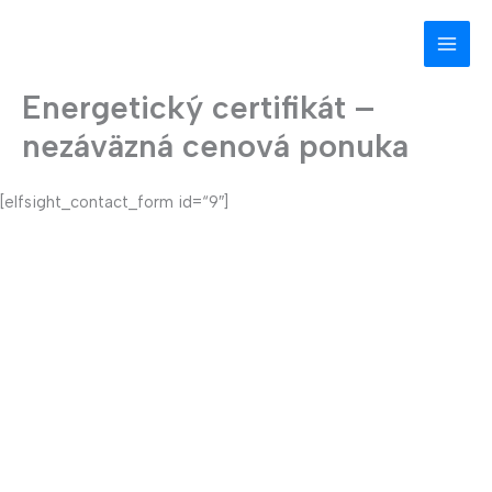
Preskočiť
na
obsah
Energetický certifikát –
nezáväzná cenová ponuka
[elfsight_contact_form id=“9″]