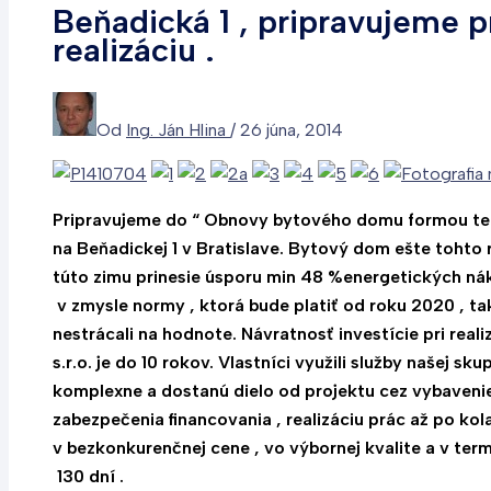
Beňadická 1 , pripravujeme p
realizáciu .
Od
Ing. Ján Hlina
/
26 júna, 2014
Pripravujeme do “ Obnovy bytového domu formou tep
na Beňadickej 1 v Bratislave. Bytový dom ešte tohto 
túto zimu prinesie úsporu min 48 %energetických nák
v zmysle normy , ktorá bude platiť od roku 2020 , t
nestrácali na hodnote. Návratnosť investície pri real
s.r.o. je do 10 rokov. Vlastníci využili služby našej skupi
komplexne a dostanú dielo od projektu cez vybaveni
zabezpečenia financovania , realizáciu prác až po ko
v bezkonkurenčnej cene , vo výbornej kvalite a v ter
130 dní .