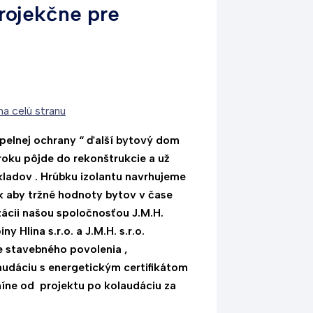
rojekčne pre
elnej ochrany “ ďalší bytový dom
roku pôjde do rekonštrukcie a už
ladov . Hrúbku izolantu navrhujeme
ak aby tržné hodnoty bytov v čase
izácii našou spoločnosťou J.M.H.
ny Hlina s.r.o. a J.M.H. s.r.o.
e stavebného povolenia ,
laudáciu s energetickým certifikátom
míne od projektu po kolaudáciu za