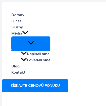
Preskočiť
na
Domov
obsah
O nás
Služby
Médiá
Napísali sme
Povedali sme
Blog
Kontakt
ZÍSKAJTE CENOVÚ PONUKU