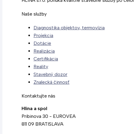
HLINA s.r.o. ponúka kvalitné stavebné služby po cel
Naše služby
Diagnostika objektov, termovízia
Projekcia
Dotácie
Realizácia
Certifikácia
Reality
Stavebný dozor
Znalecká činnosť
Kontaktujte nás
Hlina a spol
Pribinova 30 - EUROVEA
811 09 BRATISLAVA