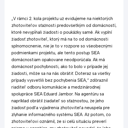
„V rámci 2. kola projektu už evidujeme na niektorých
zhotoviteľov sťažnosti predovšetkým od domácností,
ktoré nevypĺňali žiadosti o poukážky samé. Ak vyplní
žiadosť zhotoviteľ, ktorý má na to od domácnosti
splnomocnenie, nie je to v rozpore so všeobecnými
podmienkami projektu, ale tento postup SIEA
domácnostiam opakovane neodporúčala. Ak má
domácnosť pochybnosti, ako to bolo v prípade jej
žiadosti, môže sa na nás obrátiť. Doteraz sa všetky
prípady vysvetlili bez pochybenia SIEA,“ zdôraznil
riaditeľ odboru komunikácie a medzinárodnej
spolupráce SIEA Eduard Jambor. Na agentúru sa
napríklad obrátil žiadateľ so sťažnosťou, že jeho
žiadosť podľa vyjadrenia zhotoviteľa neuspela pre
zlyhanie informačného systému SIEA. Až potom, čo
zhotoviteľovi oznámil, že si celú situáciu preverí