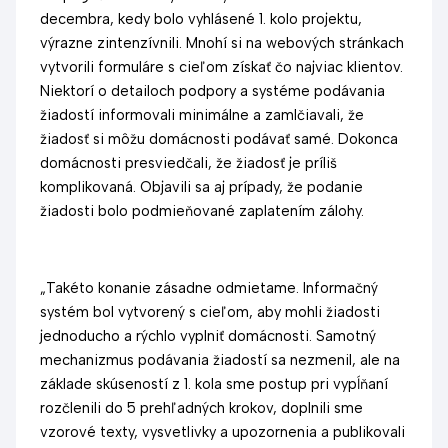
decembra, kedy bolo vyhlásené 1. kolo projektu,
výrazne zintenzívnili. Mnohí si na webových stránkach
vytvorili formuláre s cieľom získať čo najviac klientov.
Niektorí o detailoch podpory a systéme podávania
žiadostí informovali minimálne a zamlčiavali, že
žiadosť si môžu domácnosti podávať samé. Dokonca
domácnosti presviedčali, že žiadosť je príliš
komplikovaná. Objavili sa aj prípady, že podanie
žiadosti bolo podmieňované zaplatením zálohy.
„Takéto konanie zásadne odmietame. Informačný
systém bol vytvorený s cieľom, aby mohli žiadosti
jednoducho a rýchlo vyplniť domácnosti. Samotný
mechanizmus podávania žiadostí sa nezmenil, ale na
základe skúseností z 1. kola sme postup pri vypĺňaní
rozčlenili do 5 prehľadných krokov, doplnili sme
vzorové texty, vysvetlivky a upozornenia a publikovali