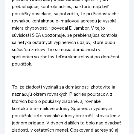
prebiehajúcej kontrole adries, na ktoré majú byť
poukážky posielané, sa potvrdilo, že pri žiadostiach s
rovnakou kontaktnou e-mailovou adresou je vysoká
miera chybovosti,“ povedal E. Jambor. V tejto
súvislosti SIEA upozorňuje, že prebiehajúca kontrola
sa netýka ostatných vyplnených údajov, ktoré budú
súčasťou zmluvy. Tie si musia domácnosti v
spolupráci so zhotoviteľmi skontrolovať po doručení
poukážok.
To, že žiadosti vypĺňali za domácnosti zhotovitelia
naznačujú okrem rovnakých IP adries počítačov, z
ktorých bolo o poukážky žiadané, aj rovnaké
kontaktné e-mailové adresy. Spomedzi vydaných
poukážok tieto rovnaké adresy prekročili stovku len v
jednom prípade. V dvoch ďalších to bolo nad dvadsať
žiadostí, v ostatných menej. Opakované adresy sú aj