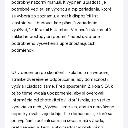
podrobný názorný manuál. K vyplneniu žiadosti je
potrebné vedieť len výrobcu a typ zariadenia, ktoré
sa vyberá zo zoznamu, a mať k dispozícii list
vlastníctva k budove, kde plánujú zariadenie
využívať,“ zdôraznil E. Jambor. V manuáli sú zhrnuté
základné postupy pri podaní žiadosti, vrátane
podrobného vysvetlenia uprednostňujúcich
podmienok.
Už v decembri po skončení 1. kola bolo na webovej
stránke zverejnené odporúčanie, aby domácnosti
vypĺňali žiadosti samé. Pred spustením 2. kola SIEA k
tejto téme vydala upozornenie, aby si overovali
informácie od zhotoviteľov, ktorí tvrdia, že všetko
vybavia za nich. „Vyzývali sme ich, aby im neuvážene
neposkytovali svoje údaje. Tie domácnosti, ktoré sa
pri vypĺňaní spoľahli sami na seba, majú výhodu,
pretože vedia, kedy a ako žiadosť vyplnili. Aj pri