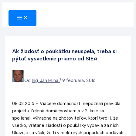
Preskočiť
na
obsah
Ak žiadosť o poukážku neuspela, treba si
pýtať vysvetlenie priamo od SIEA
Od
Ing. Ján Hlina
/
9 februára, 2016
08.02.2016 – Viaceré domácnosti nepoznali pravidlá
projektu Zelená domácnostiam a v 2. kole sa
spoliehali výhradne na zhotoviteľov, ktorí tvrdili, že
všetko, vrátane žiadostí o poukážky vybavia za nich.
Ukazuje sa však, že tí v niektorých prípadoch podávali