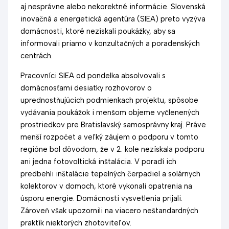
aj nesprávne alebo nekorektné informácie. Slovenská
inovačná a energetická agentúra (SIEA) preto vyzýva
domácnosti, ktoré nezískali poukážky, aby sa
informovali priamo v konzultačných a poradenských
centrách.
Pracovníci SIEA od pondelka absolvovali s
domácnosťami desiatky rozhovorov o
uprednostňujúcich podmienkach projektu, spôsobe
vydávania poukážok i menšom objeme vyčlenených
prostriedkov pre Bratislavský samosprávny kraj. Práve
menší rozpočet a veľký záujem o podporu v tomto
regióne bol dôvodom, že v 2. kole nezískala podporu
ani jedna fotovoltická inštalácia. V poradí ich
predbehli inštalácie tepelných čerpadiel a solárnych
kolektorov v domoch, ktoré vykonali opatrenia na
úsporu energie. Domácnosti vysvetlenia prijali.
Zároveň však upozornili na viacero neštandardných
praktík niektorých zhotoviteľov.