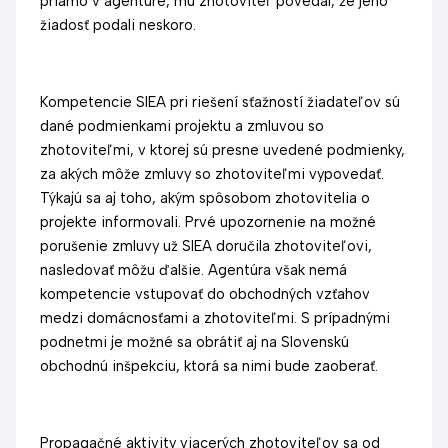
priamo v agentúre, mu zhotoviteľ povedal, že jeho
žiadosť podali neskoro.
Kompetencie SIEA pri riešení sťažností žiadateľov sú
dané podmienkami projektu a zmluvou so
zhotoviteľmi, v ktorej sú presne uvedené podmienky,
za akých môže zmluvy so zhotoviteľmi vypovedať.
Týkajú sa aj toho, akým spôsobom zhotovitelia o
projekte informovali. Prvé upozornenie na možné
porušenie zmluvy už SIEA doručila zhotoviteľovi,
nasledovať môžu ďalšie. Agentúra však nemá
kompetencie vstupovať do obchodných vzťahov
medzi domácnosťami a zhotoviteľmi. S prípadnými
podnetmi je možné sa obrátiť aj na Slovenskú
obchodnú inšpekciu, ktorá sa nimi bude zaoberať.
Propagačné aktivity viacerých zhotoviteľov sa od