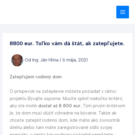
Preskočiť
na
obsah
8800 eur. Toľko vám dá štát, ak zatepľujete.
Od
Ing. Ján Hlina
/
6 mája, 2021
Zatepľujem rodinný dom
O príspevok na zateplenie môžete požiadať v rámci
projektu Bývajte úsporne. Musíte splniť niekoľko kritérií,
aby ste mohli
dostať až 8 800 eur.
Tým prvým kritériom
je, že dom musí slúžiť výhradne na bývanie. Takže ak
chcete zatepliť rodinný dom, kde máte ako živnostník
dielňu alebo tam máte zaregistrované sídlo svojej
eseročky, o tento typ podpory požiadať nemôžete.