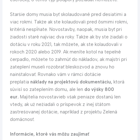
Staršie domy musia byť skolaudované pred desiatimi a
viac rokmi. Takže ak ste kolaudovali pred ôsmimi rokmi,
kritériá nespĺňate. Novostavby, naopak, musia byť pri
žiadosti staré najviac dva roky. Takže ak by ste žiadali o
dotáciu v roku 2021, tak môžete, ak ste kolaudovali v
rokoch 2020 alebo 2019. Ak meníte kotol na tepelné
čerpadlo, môžete to zahrnúť do nákladov, ak majstri pri
zateplení museli rozobrať bleskozvod a znovu ho
nainštalovať. Rovnako vám v rámci dotácie
preplatia
náklady na projektovú dokumentáciu,
ktorá
súvisí so zateplením domu, ale len
do výšky 800
eur.
Majitelia novostavieb však peniaze dostanú len
vtedy, ak už nežiadali o príspevok z inej štátom
zastrešovanej dotácie, napríklad z projektu Zelená
domácnosť.
Informácie, ktoré vás môžu zaujímať