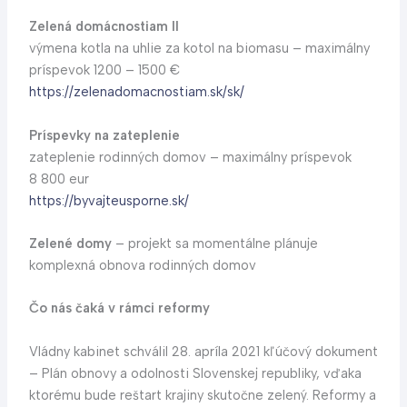
Zelená domácnostiam II
výmena kotla na uhlie za kotol na biomasu – maximálny
príspevok 1200 – 1500 €
https://zelenadomacnostiam.sk/sk/
Príspevky na zateplenie
zateplenie rodinných domov – maximálny príspevok
8 800 eur
https://byvajteusporne.sk/
Zelené domy
– projekt sa momentálne plánuje
komplexná obnova rodinných domov
Čo nás čaká v rámci reformy
Vládny kabinet schválil 28. apríla 2021 kľúčový dokument
– Plán obnovy a odolnosti Slovenskej republiky, vďaka
ktorému bude reštart krajiny skutočne zelený. Reformy a