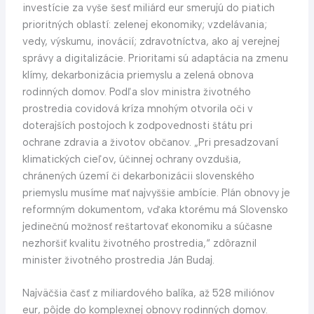
investície za vyše šesť miliárd eur smerujú do piatich
prioritných oblastí: zelenej ekonomiky; vzdelávania;
vedy, výskumu, inovácií; zdravotníctva, ako aj verejnej
správy a digitalizácie. Prioritami sú adaptácia na zmenu
klímy, dekarbonizácia priemyslu a zelená obnova
rodinných domov. Podľa slov ministra životného
prostredia covidová kríza mnohým otvorila oči v
doterajších postojoch k zodpovednosti štátu pri
ochrane zdravia a životov občanov. „Pri presadzovaní
klimatických cieľov, účinnej ochrany ovzdušia,
chránených území či dekarbonizácii slovenského
priemyslu musíme mať najvyššie ambície. Plán obnovy je
reformným dokumentom, vďaka ktorému má Slovensko
jedinečnú možnosť reštartovať ekonomiku a súčasne
nezhoršiť kvalitu životného prostredia,“ zdôraznil
minister životného prostredia Ján Budaj.
Najväčšia časť z miliardového balíka, až 528 miliónov
eur, pôjde do komplexnej obnovy rodinných domov.