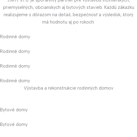
J.M.H. s.r.o. je spoľahlivý partner pre výstavbu inžinierskych,
priemyselných, občianskych aj bytových stavieb. Každú zákazku
realizujeme s dôrazom na detail, bezpečnosť a výsledok, ktorý
má hodnotu aj po rokoch.
Rodinné domy
Rodinné domy
Rodinné domy
Rodinné domy
Výstavba a rekonśtrukcie rodinných domov
Bytové domy
Bytové domy