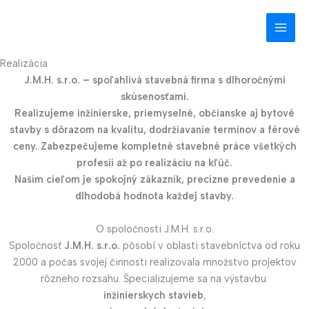
Preskočiť
na
obsah
Realizácia
J.M.H. s.r.o. – spoľahlivá stavebná firma s dlhoročnými
skúsenosťami.
Realizujeme inžinierske, priemyselné, občianske aj bytové
stavby s dôrazom na kvalitu, dodržiavanie termínov a férové
ceny. Zabezpečujeme kompletné stavebné práce všetkých
profesií až po realizáciu na kľúč.
Naším cieľom je spokojný zákazník, precízne prevedenie a
dlhodobá hodnota každej stavby.
O spoločnosti J.M.H. s.r.o.
Spoločnosť
J.M.H. s.r.o.
pôsobí v oblasti stavebníctva od roku
2000 a počas svojej činnosti realizovala množstvo projektov
rôzneho rozsahu. Špecializujeme sa na výstavbu:
inžinierskych stavieb
,