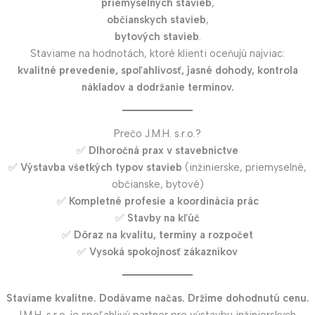
priemyselných stavieb
,
občianskych stavieb
,
bytových stavieb
.
Staviame na hodnotách, ktoré klienti oceňujú najviac:
kvalitné prevedenie, spoľahlivosť, jasné dohody, kontrola
nákladov a dodržanie termínov.
Prečo J.M.H. s.r.o.?
✅
Dlhoročná prax v stavebníctve
✅
Výstavba všetkých typov stavieb
(inžinierske, priemyselné,
občianske, bytové)
✅
Kompletné profesie a koordinácia prác
✅
Stavby na kľúč
✅
Dôraz na kvalitu, termíny a rozpočet
✅
Vysoká spokojnosť zákazníkov
Staviame kvalitne. Dodávame načas. Držíme dohodnutú cenu.